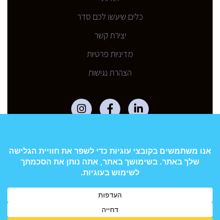
כלים שיעשו לכם סדר
יצירת קשר
מדיניות פרטיות
הצהרת נגישות
כל התכנים והחומרים באתר אינם מהווים ייעוץ פיננסי, השקעות,
משכנתאות, או כל המלצה או הצעה לנקיטת פעולה. העושה שימוש
במאמרים או בכל תוכן אחר באתר כדי לקבל החלטות, עושה זאת
על פי שיקול דעתו הבלעדי. מוצע כי כל החלטה הנוגעת להחלטה
פיננסית והשקעות, תתבצע רק אחרי בדיקה מקיפה ומעמיקה של
הצרכים האישיים, המשפחתיים ולאחר בחינה מעמיקה של חלופות,
תוך תכנון ארוך טווח.