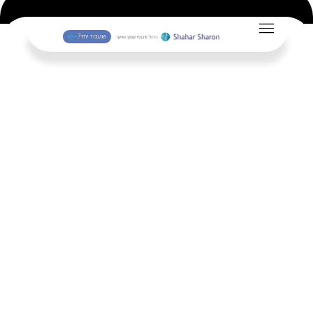
Organization
שנעבוד יחד?
תכנית עסקית
לעצמאים – להכין
תוכנית עסקית
ולעשות סדר
במספרים
עמוד הבית
»
בלוג
»
ניהול כלכלי אישי
»
תכנית עסקית לעצמאים – להכין תוכנית
עסקית ולעשות סדר במספרים